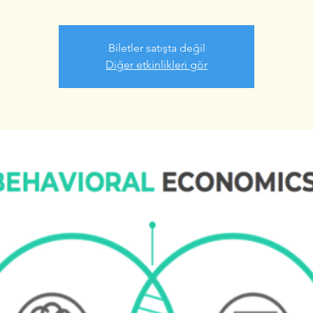
Biletler satışta değil
Diğer etkinlikleri gör