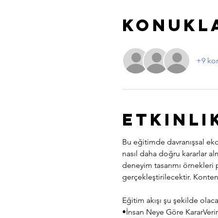
Konukl
+9 ko
Etkinli
Bu eğitimde davranışsal ekono
nasıl daha doğru kararlar al
deneyim tasarımı örnekleri 
gerçekleştirilecektir. Kont
Eğitim akışı şu şekilde olaca
•İnsan Neye Göre KararVerir