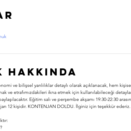
ar
nuk
k hakkında
mi ve bilişsel yanlılıklar detaylı olarak açıklanacak, hem kişise
mak ve etrafımızdakileri ikna etmek için kullanılabileceği detayl
paylaşılacaktır. Eğitim salı ve perşembe akşamı 19:30-22:30 ara
enjan 12 kişidir. KONTENJAN DOLDU. İlginiz için teşekkür ederiz.
ktır:
?