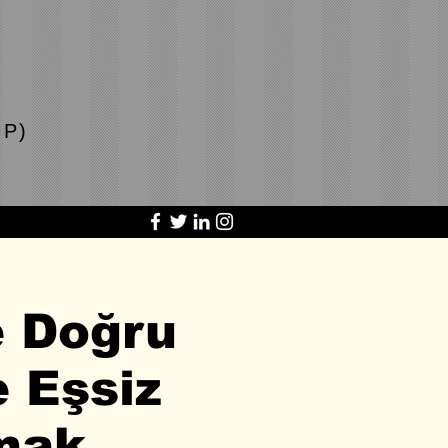
P)
e Doğru
e Eşsiz
mak