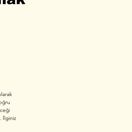
olarak
doğru
eceği
İlginiz