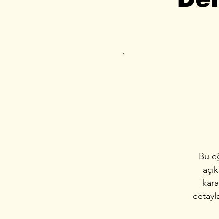
Bu eğ
açık
kara
detayl