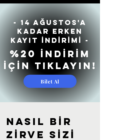
- 14 AĞUSTOS'a
KADAR ERKEN
KAYIT İNDİRİMİ -
%20
İNDİRİM
İÇİN TIKLAYIN!
Bilet Al
NASIL BİR
ZİRVE SİZİ