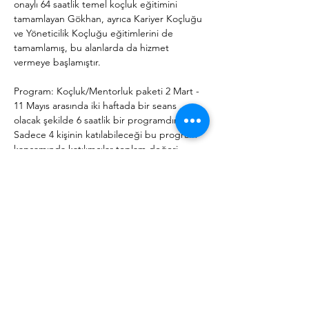
onaylı 64 saatlik temel koçluk eğitimini 
tamamlayan Gökhan, ayrıca Kariyer Koçluğu 
ve Yöneticilik Koçluğu eğitimlerini de 
tamamlamış, bu alanlarda da hizmet 
vermeye başlamıştır.
Program: Koçluk/Mentorluk paketi 2 Mart - 
11 Mayıs arasında iki haftada bir seans 
olacak şekilde 6 saatlik bir programdır. 
Sadece 4 kişinin katılabileceği bu program 
kapsamında katılımcılar toplam değeri 
14.850 TL olan 6şar saatlik “Kişisel Marka 
Olmak” , “Hayatımızı Nasıl Tasarlamalıyız?” 
Ve “Davranışsal Ekonomi ile Doğru Kararlar 
Almak ve İkna” eğitimlerine de 
katılabileceklerdir.
Kimler İçin? Girişimciler, Kariyer Değişikliği 
Yapmak İsteyen Beyaz Yaka Çalışanlar, Yeni 
Mezunlar, Kariyerini Farklı Kulvar veya 
Ülkede Sürdürmek İsteyenler, Kendi İşini 
Yapmak İsteyenler, Etki Alanını Genişletmek 