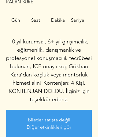
KALAN SÜRE
Gün
Saat
Dakika
Saniye
10 yıl kurumsal, 6+ yıl girişimcilik,
eğitmenlik, danışmanlık ve
profesyonel konuşmacılık tecrübesi
bulunan, ICF onaylı koç Gökhan
Kara’dan koçluk veya mentorluk
hizmeti alın! Kontenjan: 4 Kişi.
KONTENJAN DOLDU. İlginiz için
teşekkür ederiz.
Biletler satışta değil
Diğer etkinlikleri gör