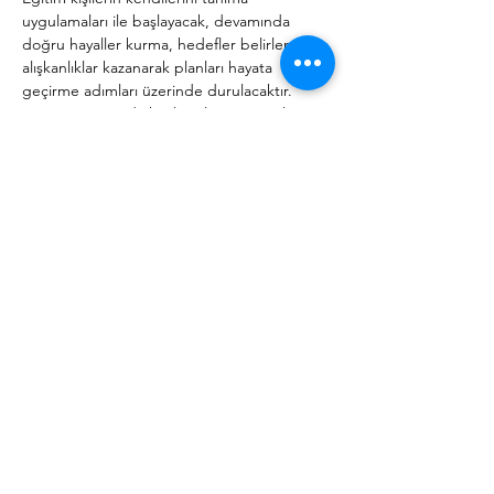
uygulamaları ile başlayacak, devamında 
doğru hayaller kurma, hedefler belirleme, 
alışkanlıklar kazanarak planları hayata 
geçirme adımları üzerinde durulacaktır. 
Eğitim sonrasında katılımcıların 2026 yılı 
planlarının net olarak belirlenmiş olması 
hedeflenmektedir. Zoom üzerinden 14 
Nisan Salı ve 16 Nisan Perşembe akşamları 
19:30-22:30 arasında yapılacaktır. Kontenjan 
12 kişidir. KONTENJAN DOLDU. İlginiz için 
teşekkür ederiz.
Eğitim akışı şu şekildedir:
•Hayat Tasarım Modeli
•Özü bilmek
	Değerler
	Kişilik Testleri
Daha Fazla Göster
Bu Etkinliği