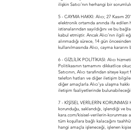
ilişkin Satıcı’nın herhangi bir sorum
5 - CAYMA HAKKI: Alıcı; 27 Kasım 201
elektronik ortamda anında ifa edilen 
istisnalarından sayıldığını ve bu bağla
kabul etmiştir. Ancak Alıcı’nın ilgili
alınmadığı sürece, 14 gün öncesinden 
kullanılmasında Alıcı, cayma kararını b
6 - GİZLİLİK POLİTİKASI: Alıcı hizme
Politikasının tamamını dikkatlice oku
Satıcının, Alıcı tarafından siteye kay
telefon hatları ve diğer iletişim bilgi
diğer amaçlarla Alıcı’ya ulaşma hakkı 
iletişim faaliyetlerinde bulunabileceğ
7 - KİŞİSEL VERİLERİN KORUNMASI HAK
korunduğu, saklandığı, işlendiği ve bunl
kara.com/kisisel-verilerin-korunmas
ı 
tüm koşullara bağlı kalacağını taahhüt 
hangi amaçla işleneceği, işlenen kişis