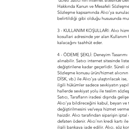
ücreti Satıcı’nın internet sitesinde bel
Hakkında Kanun ve Mesafeli Sözleşmele
Sözleşme kapsamında Alıcı’ya sunulacak
belirtildiği gibi olduğu hususunda mut
3 - KULLANIM KOŞULLARI: Alıcı hizme
kosullari
adresinde yer alan Kullanım K
kalacağını taahhüt eder.
4 - ÖDEME ŞEKLİ: Deneyim Tasarımı Eği
alınabilir. Satıcı internet sitesinde lis
değiştirilene kadar geçerlidir. Süreli o
Sözleşme konusu ürün/hizmet alıcının
DİSK, vb.) ile Alıcı’ya ulaştırılacak is
ilgili hükümler sadece sevkiyatın yapı
hallerde sevkiyat yolu ile teslim sözl
Satıcı, Tarafların iradesi dışında gel
Alıcı'ya bildireceğini kabul, beyan ve 
değiştirilmesini ve/veya hizmet verme
haizdir. Alıcı tarafından siparişin ipt
defaten ödenir. Alıcı’nın kredi kartı i
ilgili bankaya iade edilir. Alıcı, söz 