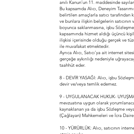
anılı Kanun’un 11. maddesinde sayılan 
Bu kapsamda Alıcı, Deneyim Tasarımı
belirtilen amaçlarla satıcı tarafından 
ve bunlara ilişkin belgelerin satıcını
boyunca saklanmasına, işbu Sözleşme’n
kapsamında hizmet aldığı üçüncü kişiler
ilişkisi içerisinde olduğu gerçek ve tüz
ile muvafakat etmektedir.
Ayrıca Alıcı, Satıcı’ya ait internet sit
gerçeğe aykırılığı nedeniyle uğrayacağ
taahhüt eder.
8 - DEVİR YASAĞI: Alıcı, işbu Sözleşme
devir ve/veya temlik edemez.
9 - UYGULANACAK HUKUK- UYUŞMAZLIK
mevzuatına uygun olarak yorumlanacaktı
kaynaklanan ya da işbu Sözleşme veya ih
(Çağlayan) Mahkemeleri ve İcra Dairele
10 - YÜRÜRLÜK: Alıcı, satıcının intern