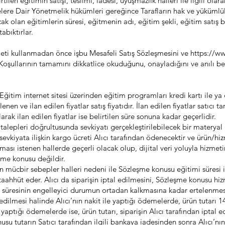
irtilen eğitimin satışı, teslimi, iadesi, uyuşmazlık halleri ile ilgili ol
re Dair Yönetmelik hükümleri gereğince Tarafların hak ve yükümlülük
 olan eğitimlerin süresi, eğitmenin adı, eğitim şekli, eğitim satış be
abıktırlar.
ti kullanmadan önce işbu Mesafeli Satış Sözleşmesini ve
https://w
oşullarının tamamını dikkatlice okuduğunu, onayladığını ve anılı be
tim internet sitesi üzerinden eğitim programları kredi kartı ile y
telenen ve ilan edilen fiyatlar satış fiyatıdır. İlan edilen fiyatlar satıc
larak ilan edilen fiyatlar ise belirtilen süre sonuna kadar geçerlidir.
 talepleri doğrultusunda sevkiyatı gerçekleştirilebilecek bir mate
e, sevkiyata ilişkin kargo ücreti Alıcı tarafından ödenecektir ve ürün/hiz
lması istenen hallerde geçerli olacak olup, dijital veri yoluyla hizmet
eşme konusu değildir.
işen mücbir sebepler halleri nedeni ile Sözleşme konusu eğitimi süres
taahhüt eder. Alıcı da siparişin iptal edilmesini, Sözleşme konusu hiz
 süresinin engelleyici durumun ortadan kalkmasına kadar ertelenmesi
al edilmesi halinde Alıcı’nın nakit ile yaptığı ödemelerde, ürün tutarı
le yaptığı ödemelerde ise, ürün tutarı, siparişin Alıcı tarafından iptal
konusu tutarın Satıcı tarafından ilgili bankaya iadesinden sonra Alıcı’n