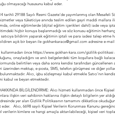
luluğu olmayacağı hususunu kabul eder.
4 tarihli 29188 Sayılı Resmi Gazete’de yayımlanmış olan Mesafeli 
hizmetler veya tüketiciye anında teslim edilen gayri maddi mallara i
mda, online eğitimlerde (dijital eğitim içerikleri dahil) iade veya ip
 eğitimdeki hiçbir konuya başlanmadığı ve söz konusu eğitimin herhang
satıcıya bildirim yaparak eğitimin iptali ve para iadesi talep etme
ildiren açık bir beyan ile
gokhankaracx@gmail.com
adresine e-mail 
ti kullanmadan önce
https://www.gokhan-kara.com/gizlilik-politikasi
duğunu, onayladığını ve anılı belgelerdeki tüm koşullara bağlı kalaca
ıt formunda belirtilen veya daha sonra kendisi tarafından güncellenen 
leri üzerinden mektup, e-posta, SMS, telefon görüşmesi ve diğer yollar
bulunmaktadır. Alıcı, işbu sözleşmeyi kabul etmekle Satıcı’nın kendis
ini kabul ve beyan etmektedir.
KINDA BİLGİLENDİRME: Alıcı hizmeti kullanmadan önce Kişisel Veri
ara ilişkin veri sahibinin haklarına ilişkin detaylı bilgilerin yer aldığ
adresinde yer alan Gizlilik Politikasının tamamını dikkatlice okuduğun
eder. Alıcı, 6698 sayılı Kişisel Verilerin Korunması Kanunu gereğince, 
el verilerin kimlere ve hangi amaçla aktarılabileceği, kişisel veri to