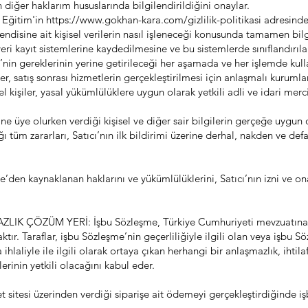
diğer haklarım hususlarında bilgilendirildiğini onaylar.
 Eğitim'in
https://www.gokhan-kara.com/gizlilik-politikasi
adresinde 
kendisine ait kişisel verilerin nasıl işleneceği konusunda tamamen bilgi
n veri kayıt sistemlerine kaydedilmesine ve bu sistemlerde sınıflandır
in gereklerinin yerine getirileceği her aşamada ve her işlemde kull
, satış sonrası hizmetlerin gerçekleştirilmesi için anlaşmalı kurumlar, 
el kişiler, yasal yükümlülüklere uygun olarak yetkili adli ve idari merc
esine üye olurken verdiği kişisel ve diğer sair bilgilerin gerçeğe uygun
ı tüm zararları, Satıcı’nın ilk bildirimi üzerine derhal, nakden ve d
’den kaynaklanan haklarını ve yükümlülüklerini, Satıcı’nın izni ve o
 ÇÖZÜM YERİ: İşbu Sözleşme, Türkiye Cumhuriyeti mevzuatına ta
r. Taraflar, işbu Sözleşme’nin geçerliliğiyle ilgili olan veya işbu S
laliyle ile ilgili olarak ortaya çıkan herhangi bir anlaşmazlık, ihtil
rinin yetkili olacağını kabul eder.
et sitesi üzerinden verdiği siparişe ait ödemeyi gerçekleştirdiğinde i