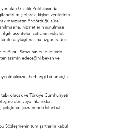
yer alan Gizlilik Politikasında
lendirilmiş olarak, kişisel verilerinin
ılarak mevzuatın öngördüğü süre
anılmasına, hizmetlerin sunulması
ilgili acenteler, satıcının vekalet
iler ile paylaşılmasına özgür iradesi
 olduğunu, Satıcı’nın bu bilgilerin
efaten tazmin edeceğini beyan ve
nayı olmaksızın, herhangi bir amaçla
bi olacak ve Türkiye Cumhuriyeti
özleşme’den veya ihlalinden
af, çelişkinin çözümünde İstanbul
şbu Sözleşmenin tüm şartlarını kabul