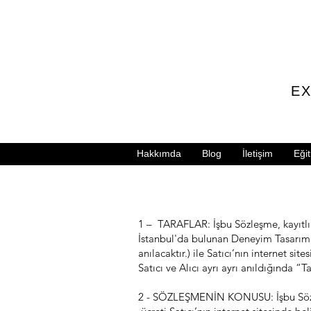
EX
Hakkımda
Blog
İletişim
Eğit
1 – TARAFLAR: İşbu Sözleşme, kayıtlı
İstanbul'da bulunan Deneyim Tasarımı
anılacaktır.) ile Satıcı’nın internet si
Satıcı ve Alıcı ayrı ayrı anıldığında “Ta
2 - SÖZLEŞMENİN KONUSU: İşbu Sözleşme