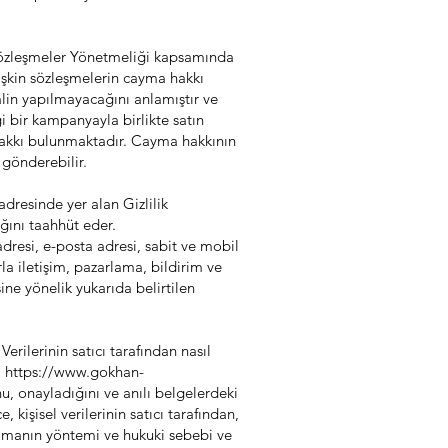
Sözleşmeler Yönetmeliği kapsamında
lişkin sözleşmelerin cayma hakkı
talin yapılmayacağını anlamıştır ve
i bir kampanyayla birlikte satın
 hakkı bulunmaktadır. Cayma hakkının
gönderebilir.
adresinde yer alan Gizlilik
ğını taahhüt eder.
adresi, e-posta adresi, sabit ve mobil
la iletişim, pazarlama, bildirim ve
ine yönelik yukarıda belirtilen
lerinin satıcı tarafından nasıl
ı
https://www.gokhan-
u, onayladığını ve anılı belgelerdeki
kişisel verilerinin satıcı tarafından,
plamanın yöntemi ve hukuki sebebi ve