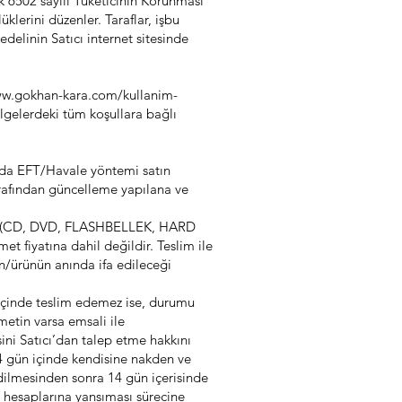
arak 6502 sayılı Tüketicinin Korunması
lerini düzenler. Taraflar, işbu
delinin Satıcı internet sitesinde
ww.gokhan-kara.com/kullanim-
lgelerdeki tüm koşullara bağlı
a da EFT/Havale yöntemi satın
ı tarafından güncelleme yapılana ve
ryal (CD, DVD, FLASHBELLEK, HARD
met fiyatına dahil değildir. Teslim ile
in/ürünün anında ifa edileceği
i içinde teslim edemez ise, durumu
metin varsa emsali ile
ni Satıcı’dan talep etme hakkını
 14 gün içinde kendisine nakden ve
 edilmesinden sonra 14 gün içerisinde
ın hesaplarına yansıması sürecine