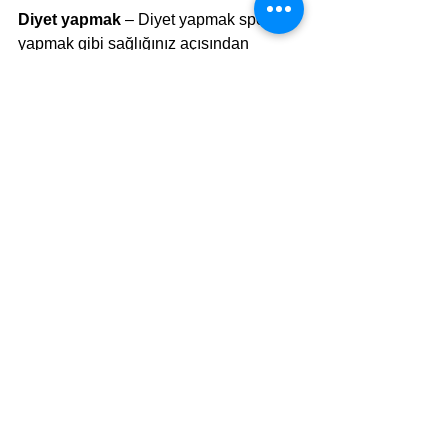
Diyet yapmak
 – Diyet yapmak spor 
yapmak gibi sağlığınız açısından 
önemli olabilir. Günlük olarak aldığınız 
kalori miktarını tutan, içmeniz gereken 
su miktarını düzenli olarak size 
hatırlatan uygulamalardan 
faydalanabilirsiniz. Benim önereceğim 
uygulama Argus olacak. 
Bu
 linkten ios 
için uygulamayı indirebilirsiniz. 
Uygulamayı ilk açtığınızda amacınızı 
soracak. Kilo verme, kas yapma veya 
daha sağlıklı yaşam kategorilerinden 
birini seçtikten sonra kaç kilo 
olduğunuz, kaç kilo olmak istediğinizi 
giriyorsunuz ve günlük almanız 
gereken kalori miktarı ve yürümeniz 
gereken mesafe gibi bilgileri karşınıza 
çıkarıyor.