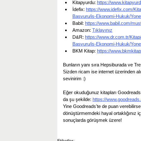
Kitapyurdu: 
https://www.kitapyur
İdefix: 
https://www.idefix.com/Ki
Basvuru/is-Ekonomi-Hukuk/Yonet
Babil: 
https://www.babil.com/must
Amazon: 
Tıklayınız
D&R: 
https://www.dr.com.tr/Kit
Basvuru/is-Ekonomi-Hukuk/Yonet
BKM Kitap: 
https://www.bkmkita
Bunların yanı sıra Hepsiburada ve Trendy
Sizden ricam ise internet üzerinden al
sevinirim :) 
Eğer okuduğunuz kitapları Goodreads 
da şu şekilde: 
https://www.goodreads
Yine Goodreads'te de puan verebilirse
dönüştürmemdeki hayal ortaklığınız iç
sonuçlarda görüşmek üzere!
Etiketler: