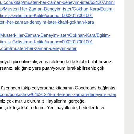
du.com/kitap/musteri-her-zaman-deneyim-ister/634207.html
tap/Musteri-Her-Zaman-Deneyim-ister/Gokhan-Kara/Egitim-
im-is-Gelistirme-Kalite/urunno=0002017001001
eri-her-zaman-deneyim-ister-kitabi-gokhan-kara
ap/Musteri-Her-Zaman-Deneyim-ister/Gokhan-Kara/Egitim-
im-is-Gelistirme-Kalite/urunno=0002017001001
p.com/musteri-her-zaman-deneyim-ister
ol gibi online alışveriş sitelerinde de kitabı bulabilirsiniz. 
ırsanız, aldığınız yere puan/yorum bırakabilirseniz çok 
üzerinden takip ediyorsanız kitabımın Goodreads bağlantısı 
.com/book/show/64991228-m-teri-her-zaman-deneyim-i-ster
niz çok mutlu olurum :) Hayallerimi gerçeğe 
in çok teşekkür ederim. Yeni hayallerde, hedeflerde ve 