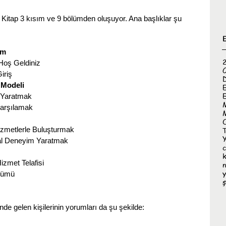
. Kitap 3 kısım ve 9 bölümden oluşuyor. Ana başlıklar şu 
im
Hoş Geldiniz
iriş
 Modeli
E
r Yaratmak
 Karşılamak
Hizmetlerle Buluşturmak
T
sal Deneyim Yaratmak
k
izmet Telafisi
y
lçümü
ş
e gelen kişilerinin yorumları da şu şekilde: