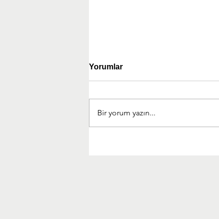
Yorumlar
Bir yorum yazın...
Experience Management
Partner (XMP) Kuruldu!