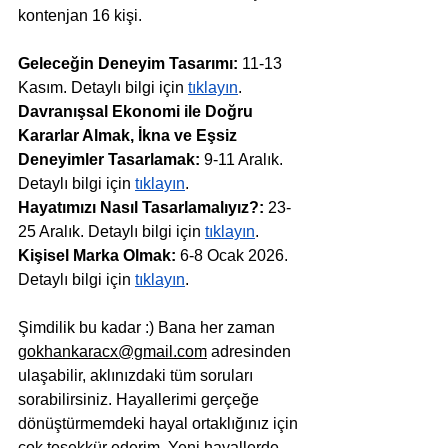
kontenjan 16 kişi.
Geleceğin Deneyim Tasarımı: 
11-13 
Kasım. Detaylı bilgi için 
tıklayın
.
Davranışsal Ekonomi ile Doğru 
Kararlar Almak, İkna ve Eşsiz 
Deneyimler Tasarlamak:
 9-11 Aralık. 
Detaylı bilgi için 
tıklayın
.
Hayatımızı Nasıl Tasarlamalıyız?:
 23-
25 Aralık. Detaylı bilgi için 
tıklayın
.
Kişisel Marka Olmak:
 6-8 Ocak 2026. 
Detaylı bilgi için 
tıklayın
.
Şimdilik bu kadar :) 
Bana her zaman 
gokhankaracx@gmail.com
 adresinden 
ulaşabilir, aklınızdaki tüm soruları 
sorabilirsiniz. 
Hayallerimi gerçeğe 
dönüştürmemdeki hayal ortaklığınız için 
çok teşekkür ederim. Yeni hayallerde, 