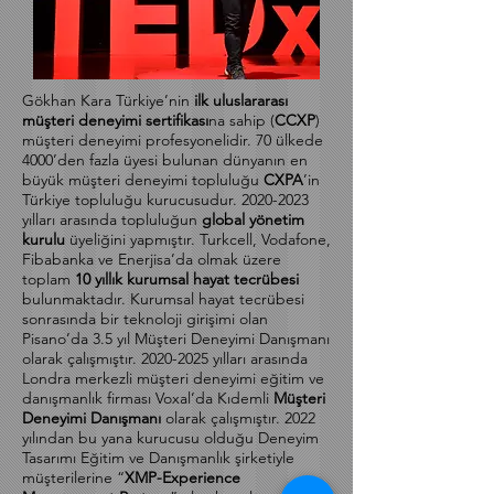
Gökhan Kara Türkiye’nin
ilk uluslararası
müşteri deneyimi sertifikası
na sahip (
CCXP
)
müşteri deneyimi profesyonelidir. 70 ülkede
4000’den fazla üyesi bulunan dünyanın en
büyük müşteri deneyimi topluluğu
CXPA
’in
Türkiye topluluğu kurucusudur.
2020-2023
yılları arasında topluluğun
global yönetim
kurulu
üyeliğini yapmıştır. Turkcell, Vodafone,
Fibabanka ve Enerjisa’da olmak üzere
toplam
10 yıllık kurumsal hayat tecrübesi
bulunmaktadır. Kurumsal hayat tecrübesi
sonrasında bir teknoloji girişimi olan
Pisano’da 3.5 yıl Müşteri Deneyimi Danışmanı
olarak çalışmıştır.
2020-2025
yılları arasında
Londra merkezli müşteri deneyimi eğitim ve
danışmanlık firması Voxal’da Kıdemli
Müşteri
Deneyimi Danışmanı
olarak çalışmıştır. 2022
yılından bu yana kurucusu olduğu Deneyim