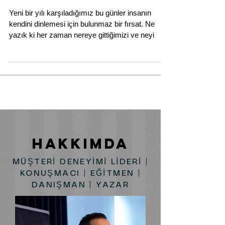
2016'yı Değerlendirip 2017'yi
Planlama Kılavuzu
Yeni bir yılı karşıladığımız bu günler insanın
kendini dinlemesi için bulunmaz bir fırsat. Ne
yazık ki her zaman nereye gittiğimizi ve neyi
HAKKIMDA
MÜŞTERİ DENEYİMİ LİDERİ |
KONUŞMACI | EĞİTMEN |
DANIŞMAN | YAZAR