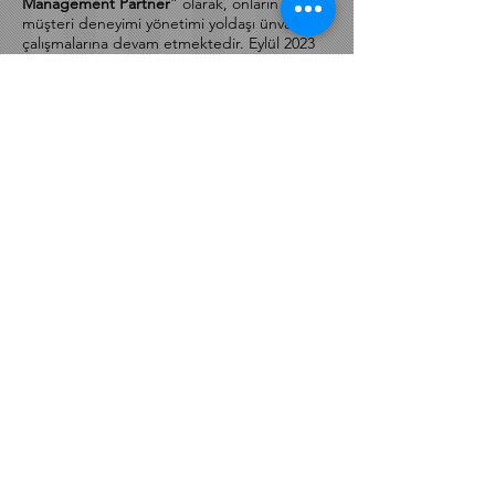
Tasarımı Eğitim ve Danışmanlık şirketiyle
müşterilerine “
XMP-Experience
Management Partner
” olarak, onların
müşteri deneyimi yönetimi yoldaşı ünvanıyla
çalışmalarına devam etmektedir. Eylül 2023
itibarıyla dijital teknolojilerde uluslararası
başarıları bulunan kişilere verilen “Global
Talent” vizesini alarak Londra’ya yerleşmiştir.
2019 yılında CXPA tarafından
dünyada yılın
en etkili 3 müşteri deneyimi
profesyonelinden biri
seçilerek “
CX Impact
Awards
”ı kazanan Gökhan, aynı yıl “
Top 25
CX Leader of the Year
” listesinde, 2020
yılında “
Top 150 Global Thought Leader and
Influencer
” listesinde ve son olarak 2022 ve
2023 yıllarında Customer Experience
Magazine tarafından “
Top 10 CX
Influencers
” listelerinde yer alan tek Türk
olmuştur. International CX Awards, UK CX
Awards ve European Customer Experience
Awards gibi Avrupa’nın en önemli ödül
organizasyonlarına 2019 yılından bu yana
jüri
başkanı
olarak katılmaktadır. Londra,
Amsterdam, Stockholm, Berlin ve Viyana’da