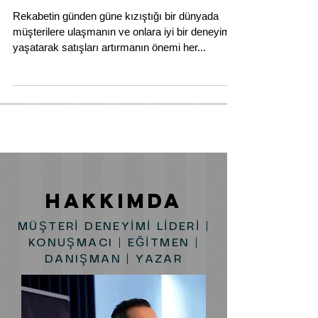
Müşteri Deneyimi Yönetimi MBA
Programlarında!
Rekabetin günden güne kızıştığı bir dünyada
müşterilere ulaşmanın ve onlara iyi bir deneyim
yaşatarak satışları artırmanın önemi her...
HAKKIMDA
MÜŞTERİ DENEYİMİ LİDERİ |
KONUŞMACI | EĞİTMEN |
DANIŞMAN | YAZAR