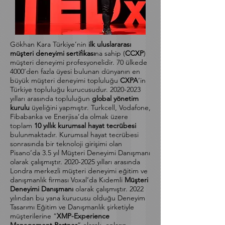
Gökhan Kara Türkiye’nin
ilk uluslararası
müşteri deneyimi sertifikası
na sahip (
CCXP
)
müşteri deneyimi profesyonelidir. 70 ülkede
4000’den fazla üyesi bulunan dünyanın en
büyük müşteri deneyimi topluluğu
CXPA
’in
Türkiye topluluğu kurucusudur.
2020-2023
yılları arasında topluluğun
global yönetim
kurulu
üyeliğini yapmıştır. Turkcell, Vodafone,
Fibabanka ve Enerjisa’da olmak üzere
toplam
10 yıllık kurumsal hayat tecrübesi
bulunmaktadır. Kurumsal hayat tecrübesi
sonrasında bir teknoloji girişimi olan
Pisano’da 3.5 yıl Müşteri Deneyimi Danışmanı
olarak çalışmıştır.
2020-2025
yılları arasında
Londra merkezli müşteri deneyimi eğitim ve
danışmanlık firması Voxal’da Kıdemli
Müşteri
Deneyimi Danışmanı
olarak çalışmıştır. 2022
yılından bu yana kurucusu olduğu Deneyim