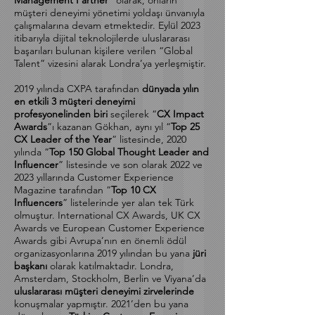
Tasarımı Eğitim ve Danışmanlık şirketiyle
müşterilerine “
XMP-Experience
Management Partner
” olarak, onların
müşteri deneyimi yönetimi yoldaşı ünvanıyla
çalışmalarına devam etmektedir. Eylül 2023
itibarıyla dijital teknolojilerde uluslararası
başarıları bulunan kişilere verilen “Global
Talent” vizesini alarak Londra’ya yerleşmiştir.
2019 yılında CXPA tarafından
dünyada yılın
en etkili 3 müşteri deneyimi
profesyonelinden biri
seçilerek “
CX Impact
Awards
”ı kazanan Gökhan, aynı yıl “
Top 25
CX Leader of the Year
” listesinde, 2020
yılında “
Top 150 Global Thought Leader and
Influencer
” listesinde ve son olarak 2022 ve
2023 yıllarında Customer Experience
Magazine tarafından “
Top 10 CX
Influencers
” listelerinde yer alan tek Türk
olmuştur. International CX Awards, UK CX
Awards ve European Customer Experience
Awards gibi Avrupa’nın en önemli ödül
organizasyonlarına 2019 yılından bu yana
jüri
başkanı
olarak katılmaktadır. Londra,
Amsterdam, Stockholm, Berlin ve Viyana’da