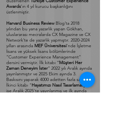
uluslararası müşteri deneyimi zirvelerinde
konuşmalar yapmıştır. 2021’den bu yana
düzenlenen
Türkiye Customer Experience
Awards
’ın 4 yıl kurucu başkanlığını
üstlenmiştir.
Harvard Business Review
Blog’ta 2018
yılından bu yana yazarlık yapan Gökhan,
uluslararası mecralarda CX Magazine ve CX
Network’te de yazarlık yapmıştır.
2020-2024
yılları arasında
MEF Üniversitesi
’nde İşletme
lisans ve yüksek lisans bölümlerinde
“Customer Experience Management”
dersini vermiştir. İlk kitabı “
Müşteri Her
Zaman Deneyim İster
” 2022 yılı Aralık ayında
yayınlanmıştır ve 2025 Ekim ayında 3.
Baskısını yaparak 4000 adetten fazla satmıştır.
İkinci kitabı "
Hayatımızı Nasıl Tasarlamalıyız?
"
ise Aralık 2025'te yayınlanmış ve ilk ayında
1000 adetten fazla satmıştır. Aynı ada sahip
Tedx
konuşması da bulunmaktadır. 2022
yılında yayınladığı "
Customer Experience
Fundamentals
" Udemy eğitimi bir yılda
1000'den fazla kişi tarafından satın alınmıştır.
Gökhan, 2008’den beri gönüllü olduğu