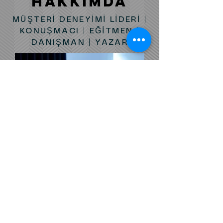
HAKKIMDA
MÜŞTERİ DENEYİMİ LİDERİ |
KONUŞMACI | EĞİTMEN |
DANIŞMAN | YAZAR